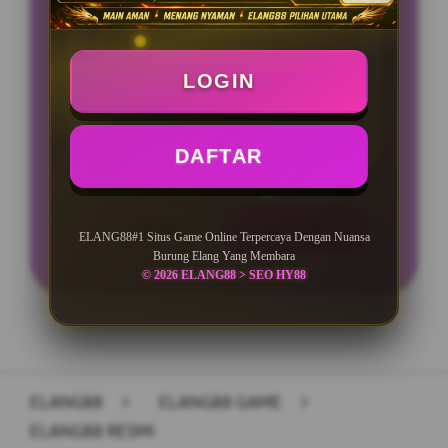
BONUS NEW MEMBER 100%
LOGIN
Minimal Deposit Rp. 10.000
Minimal Withdraw Rp 25.000
DAFTAR
LOGIN
DAFTAR
ELANG88#1 Situs Game Online Terpercaya Dengan Nuansa
Burung Elang Yang Membara
© 2026 ELANG88 > SEO HY88
Layer Popup Close
ELANG88
>
ELANG88 GAME
>
ELANG88 RESMI