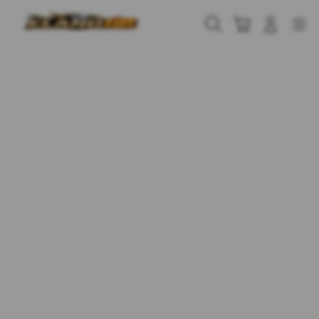
Skip
to
Cari
Troli
Login
Navigation
content