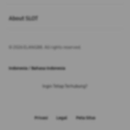
Buka
About SLOT
© 2026 ELANG88. All rights reserved.
Indonesia / Bahasa Indonesia
Ingin Tetap Terhubung?
Privasi
Legal
Peta Situs